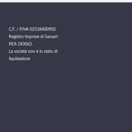
C.F. / P.IVA 02528400902
Registro Imprese di Sassari-
REA 183062.
La società non è in stato di
liquidazione