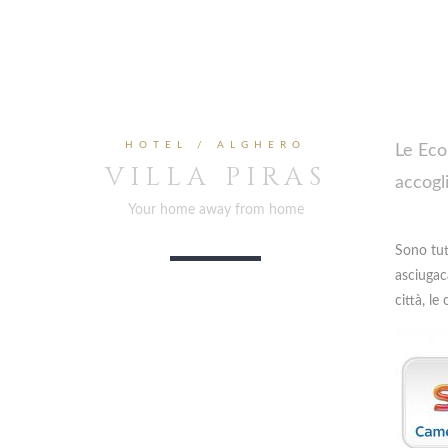
HOTEL / ALGHERO
Le Eco
VILLA PIRAS
accogli
Your home away from home
Sono tut
asciugaca
città, l