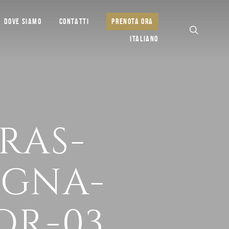
DOVE SIAMO
CONTATTI
PRENOTA ORA
ITALIANO
RAS-
EGNA-
OR-03