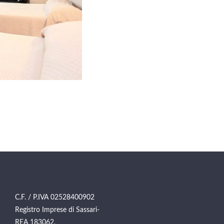
C.F. / P.IVA 02528400902
Registro Imprese di Sassari-
REA 183062.