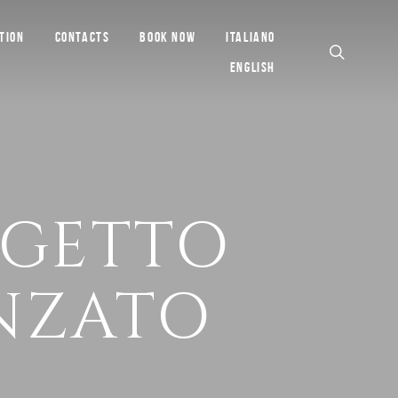
TION
CONTACTS
BOOK NOW
ITALIANO
ENGLISH
GGETTO
NZATO