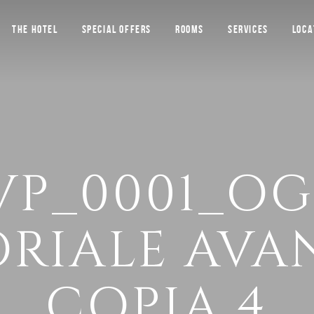
THE HOTEL
SPECIAL OFFERS
ROOMS
SERVICES
LOCA
VP_0001_O
ORIALE AVA
COPIA 4