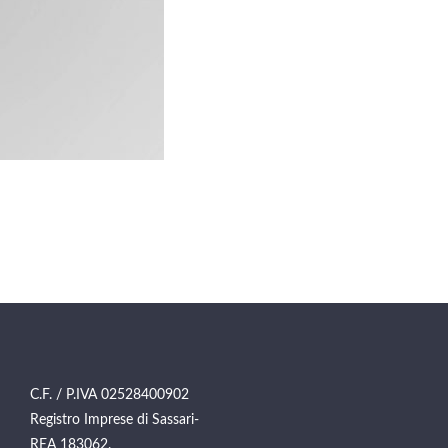
C.F. / P.IVA 02528400902
Registro Imprese di Sassari-
REA 183062.