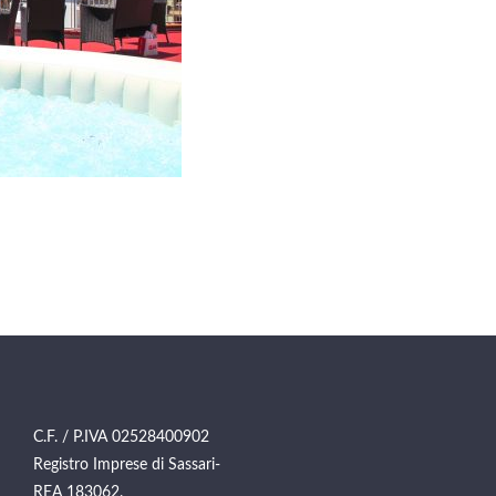
C.F. / P.IVA 02528400902
Registro Imprese di Sassari-
REA 183062.